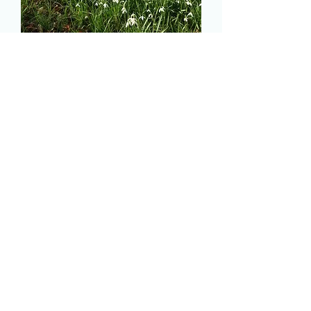
Voor- en achternaam
*
Adres
*
Telefoon
*
E-mailadres
*