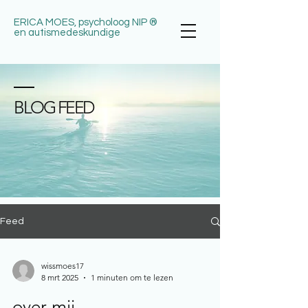
ERICA MOES, psycholoog NIP ®
en autismedeskundige
BLOG FEED
Feed
wissmoes17
8 mrt 2025
1 minuten om te lezen
over mij